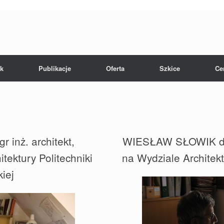
k
Publikacje
Oferta
Szkice
Ce
inż. architekt,
WIESŁAW SŁOWIK dr i
tektury Politechniki
na Wydziale Architekt
iej