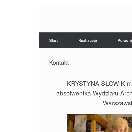
Skip
to
content
Start
Realizacje
Poradni
Kontakt
KRYSTYNA SŁOWIK mgr 
absolwentka Wydziału Archi
Warszawsk