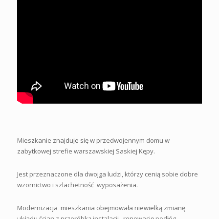
Mieszkanie znajduje się w przedwojennym domu w
zabytkowej strefie warszawskiej Saskiej Kępy.
Jest przeznaczone dla dwojga ludzi, którzy cenią sobie dobre
wzornictwo i szlachetność
wyposażenia.
Modernizacja
mieszkania obejmowała niewielką zmianę
układu ścian z przeróbką instalacji , renowację podłóg,