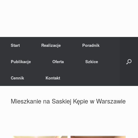
Skip
to
content
Start
Realizacje
Poradnik
Publikacje
Oferta
Szkice
Cennik
Kontakt
Mieszkanie na Saskiej Kępie w Warszawie