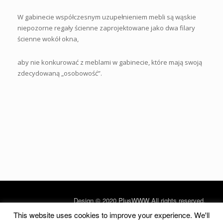
W gabinecie współczesnym uzupełnieniem mebli są wąskie
niepozorne regały ścienne zaprojektowane jako dwa filary
ścienne wokół okna,
aby nie konkurować z meblami w gabinecie, które mają swoją
zdecydowaną „osobowość”.
Design © 2020
PlusWWW
All rights reserved.
This website uses cookies to improve your experience. We'll